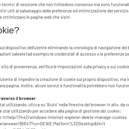
e tecnici di sessione che non richiedono consenso ma sono funzionali al
ativi utili al salvataggio delle preferenze ed ottimizzazione del serviz
kie ottimizzano le pagine web che visiti.
okie?
sul dispositivo dell'utente eliminando la cronologia di navigazione del b
zioni salvate (ad esempio le credenziali di accesso o le preferenze per 
l sito di provenienza, verifica le impostazioni sulla privacy e sui cooki
utente di impedire la creazione di cookie sul proprio dispositivo, m
o una pagina. Inoltre, alcuni servizi e funzionalità potrebbero non fu
raverso il browser
tai utilizzando, clicca su “Aiuto” nella finestra del browser in alto, da
e stai utilizzando per accedere alla pagina di gestione dei cookie:
t-it/help/17442/windows-internet-explorer-delete-manage-cookies
ome/answer/95647?co=GENIE.Platform%3DDesktop&hl=it