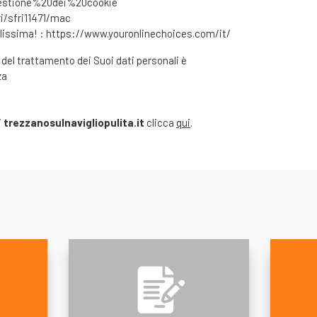
/Gestione%20dei%20cookie
i/sfri11471/mac
ilissima! :
https://www.youronlinechoices.com/it/
 del trattamento dei Suoi dati personali è
za
i
trezzanosulnavigliopulita.it
clicca
qui
.