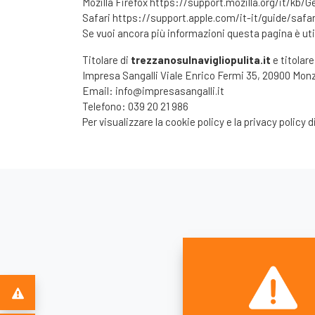
Mozilla Firefox
https://support.mozilla.org/it/kb
Safari
https://support.apple.com/it-it/guide/safar
Se vuoi ancora più informazioni questa pagina è ut
Titolare di
trezzanosulnavigliopulita.it
e titolare
Impresa Sangalli Viale Enrico Fermi 35, 20900 Mon
Email:
info@impresasangalli.it
Telefono:
039 20 21 986
Per visualizzare la cookie policy e la privacy policy d