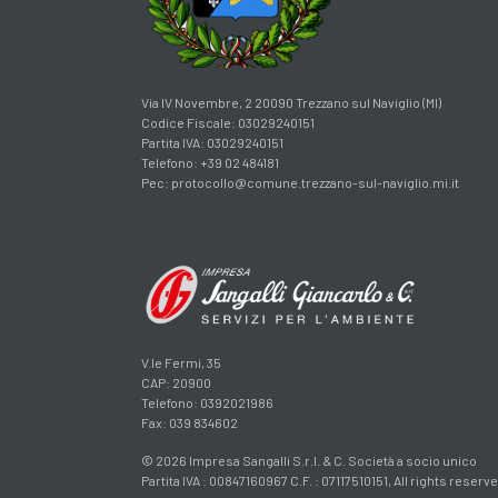
Via IV Novembre, 2 20090 Trezzano sul Naviglio (MI)
Codice Fiscale: 03029240151
Partita IVA: 03029240151
Telefono: +39 02 484181
Pec:
protocollo@comune.trezzano-sul-naviglio.mi.it
V.le Fermi, 35
CAP: 20900
Telefono: 0392021986
Fax: 039 834602
© 2026 Impresa Sangalli S.r.l. & C. Società a socio unico
Partita IVA : 00847160967 C.F. : 07117510151, All rights reserv