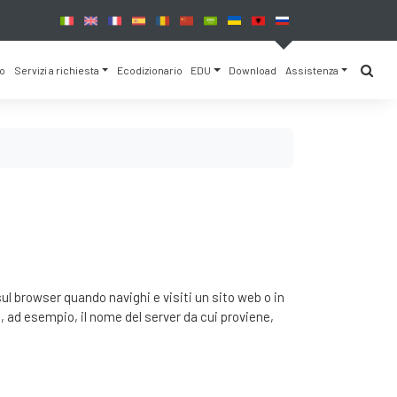
io
Servizi a richiesta
Ecodizionario
EDU
Download
Assistenza
ul browser quando navighi e visiti un sito web o in
e, ad esempio, il nome del server da cui proviene,