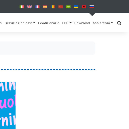
io
Servizi a richiesta
Ecodizionario
EDU
Download
Assistenza