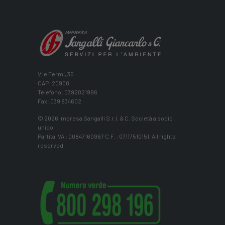
V.le Fermi, 35
CAP: 20900
Telefono: 0392021986
Fax: 039 834602
© 2026 Impresa Sangalli S.r.l. & C. Società a socio
unico
Partita IVA : 00847160967 C.F. : 07117510151, All rights
reserved