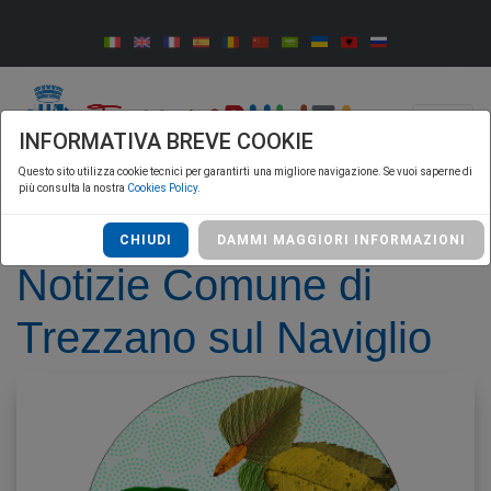
INFORMATIVA BREVE COOKIE
Questo sito utilizza cookie tecnici per garantirti una migliore navigazione. Se vuoi saperne di
più consulta la nostra
Cookies Policy
.
Home
Notizie Comune di Trezzano sul Naviglio
CHIUDI
DAMMI MAGGIORI INFORMAZIONI
Notizie Comune di
Trezzano sul Naviglio