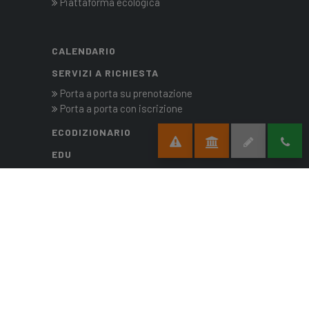
Piattaforma ecologica
CALENDARIO
SERVIZI A RICHIESTA
Porta a porta su prenotazione
Porta a porta con iscrizione
ECODIZIONARIO
EDU
Eventi e buone pratiche
DOWNLOAD
ASSISTENZA
Contatti con il gestore dei servizi
ACCESSIBILITÀ